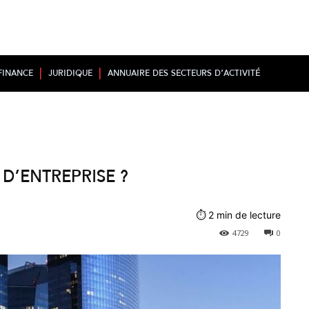
Finance
Juridique
Annuaire des secteurs d’activité
 d’entreprise ?
⏱
2
min de lecture
4729
0