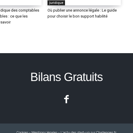
Juridique
ridique des comptables
Où publier une annonce légale : Le guide
les : ce que les
pour choisir le bon support habilité
 savoir
Bilans Gratuits
Cookies
-
Mentions légales
-
L'actu des start-up sur Challenges.fr