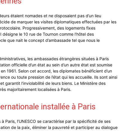
iennes
eurs étaient nomades et ne disposaient pas d’un lieu
 décide de marquer les visites diplomatiques effectuées par les
rotocolaire. Progressivement, des logements fixes
XIII désigne le 10 rue de Tournon comme l’hôtel des
ècle que nait le concept d’ambassade tel que nous le
dministratives, les ambassades étrangères situées à Paris
tion officielle d’un état au sein d’un autre état est soumise
en 1961. Selon cet accord, les diplomates bénéficient d’un
nce ou toute pression de l’état qui les accueille. Ils sont ainsi
garantit l’inviolabilité de leurs biens. Le Ministère des
rès majoritairement localisées à Paris.
rnationale installée à Paris
s à Paris, l’UNESCO se caractérise par la spécificité de ses
cation de la paix, éliminer la pauvreté et participer au dialogue