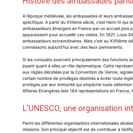
Histoire des ambassades paris
A l’époque médiévale, les ambassades et leurs ambassad
spécifique. A partir du XVIème siècle, c’est Henri III qui
ambassadeurs étrangers en France par un accueil plus p
apparaissent pour accueillir ces visites. En 1621, Louis 
ambassadeurs extraordinaires. Mais c’est au XVIIIème si
connaissons aujourd’hui avec des lieux permanents.
Si les consulats exercent principalement des fonctions a
jouent quant à elles un rôle diplomatique. Cette représenta
aux règles décidées par la Convention de Vienne, signée 
certain nombre de privilèges destinés à éviter toute ingére
protégés par leur immunité qui empêche toute détention et 
Affaires Etrangères liste 184 représentations en France, t
L’UNESCO, une organisation inte
Parmi les différentes organisations internationales située
missions. Son principal objectif est de contribuer à l’édifi