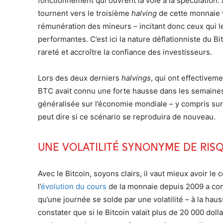
fonctionnement qui ouvrent la voie à la spéculation.
tournent vers le troisième
halving
de cette monnaie v
rémunération des mineurs – incitant donc ceux qui l
performantes. C’est ici la nature déflationniste du Bi
rareté et accroître la confiance des investisseurs.
Lors des deux derniers
halvings
, qui ont effectiveme
BTC avait connu une forte hausse dans les semaines 
généralisée sur l’économie mondiale – y compris sur
peut dire si ce scénario se reproduira de nouveau.
Une volatilité synonyme de risq
Avec le Bitcoin, soyons clairs, il vaut mieux avoir l
l’
évolution du cours
de la monnaie depuis 2009 a conn
qu’une journée se solde par une volatilité – à la haus
constater que si le Bitcoin valait plus de 20 000 dol