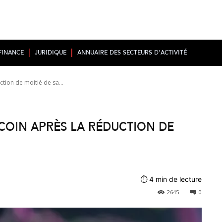
Finance
Juridique
Annuaire des secteurs d’activité
tion de moitié de sa...
coin après la réduction de
⏱
4
min de lecture
2645
0