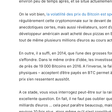
environ peu de temps après, et se situe actuellemen
On le voit bien,
la volatilité des prix du Bitcoin est s
régulièrement cette cryptomonnaie sur le devant d
anecdotiques certes, mais aussi révélateurs, sont d’
développeur américain avait acheté deux pizzas en B
tout de même plusieurs millions d’euros au cours act
En outre, il a suffi, en 2014, que l’une des grosses 
s’effondre. Dans le même ordre d’idée, les investiss
de près de 19 000 Bitcoins en 2016. A l’inverse, le 
physiques – acceptent d’être payés en BTC permet à 
prix s’en ressentent aussitôt.
A ce stade, vous vous interrogez peut-être sur la rais
excellente question. En fait, il ne faut pas oublier qu
milliards d’euros … cela peut paraître beaucoup, mai
environ 10 fois plus, alors même qu’il n’est constitu