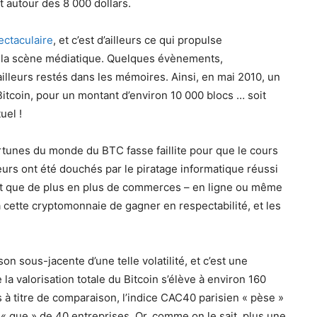
t autour des 8 000 dollars.
pectaculaire
, et c’est d’ailleurs ce qui propulse
e la scène médiatique. Quelques évènements,
ailleurs restés dans les mémoires. Ainsi, en mai 2010, un
itcoin, pour un montant d’environ 10 000 blocs … soit
uel !
fortunes du monde du BTC fasse faillite pour que le cours
eurs ont été douchés par le piratage informatique réussi
fait que de plus en plus de commerces – en ligne ou même
cette cryptomonnaie de gagner en respectabilité, et les
on sous-jacente d’une telle volatilité, et c’est une
e la valorisation totale du Bitcoin s’élève à environ 160
s à titre de comparaison, l’indice CAC40 parisien « pèse »
é « que » de 40 entreprises. Or, comme on le sait, plus une