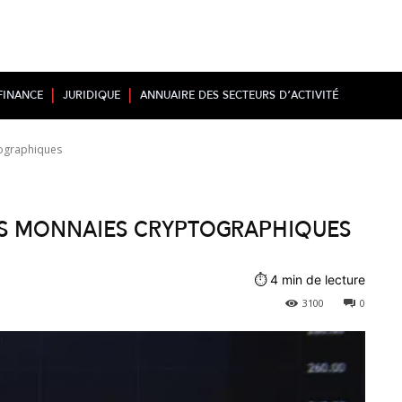
Finance
Juridique
Annuaire des secteurs d’activité
tographiques
les monnaies cryptographiques
⏱
4
min de lecture
3100
0