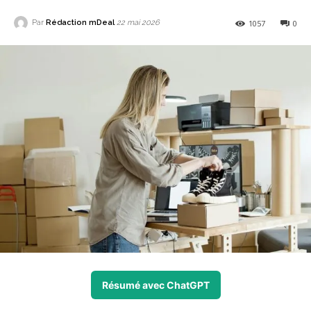
Par
Rédaction mDeal
1057
0
22 mai 2026
Résumé avec ChatGPT