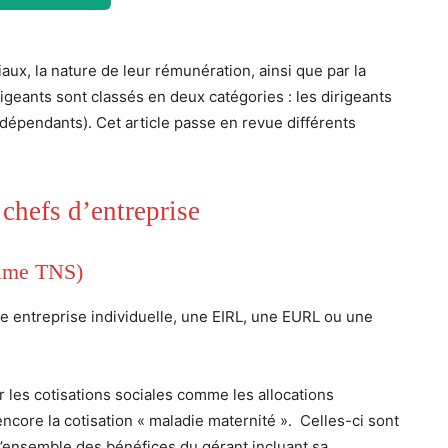
iaux, la nature de leur rémunération, ainsi que par la
irigeants sont classés en deux catégories : les dirigeants
indépendants). Cet article passe en revue différents
 chefs d’entreprise
égime TNS)
ne entreprise individuelle, une EIRL, une EURL ou une
er les cotisations sociales comme les allocations
encore la cotisation « maladie maternité ». Celles-ci sont
 l’ensemble des bénéfices du gérant incluant sa